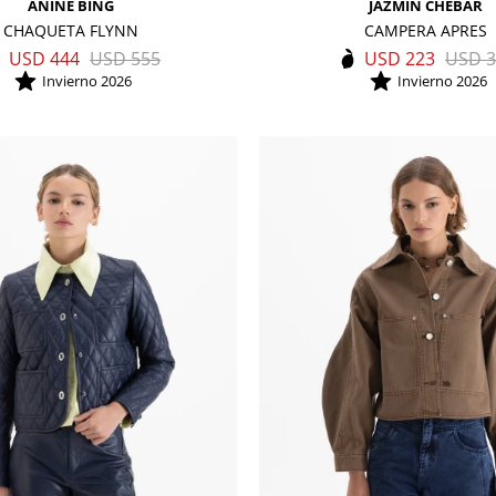
ANINE BING
JAZMIN CHEBAR
CHAQUETA FLYNN
CAMPERA APRES
USD
444
USD
555
USD
223
USD
3
Invierno 2026
Invierno 2026