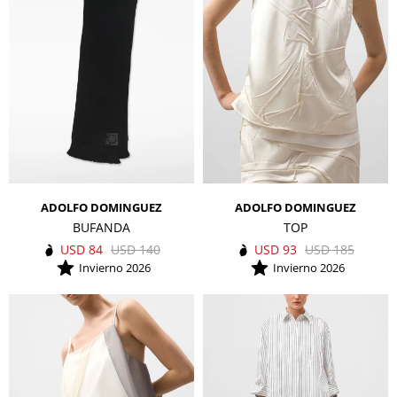
ADOLFO DOMINGUEZ
ADOLFO DOMINGUEZ
BUFANDA
TOP
USD
84
USD
140
USD
93
USD
185
Invierno 2026
Invierno 2026