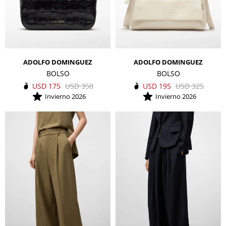
ADOLFO DOMINGUEZ
ADOLFO DOMINGUEZ
BOLSO
BOLSO
USD
175
USD
350
USD
195
USD
325
Invierno 2026
Invierno 2026