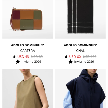
ADOLFO DOMINGUEZ
ADOLFO DOMINGUEZ
CARTERA
CHAL
USD
43
USD
85
USD
60
USD
100
Invierno 2026
Invierno 2026