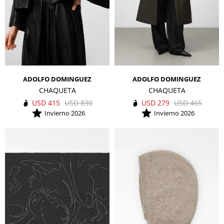
ADOLFO DOMINGUEZ
ADOLFO DOMINGUEZ
CHAQUETA
CHAQUETA
USD
415
USD
830
USD
279
USD
465
Invierno 2026
Invierno 2026