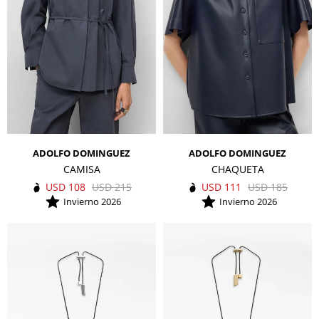
ADOLFO DOMINGUEZ
ADOLFO DOMINGUEZ
CAMISA
CHAQUETA
USD
108
USD
215
USD
111
USD
185
Invierno 2026
Invierno 2026