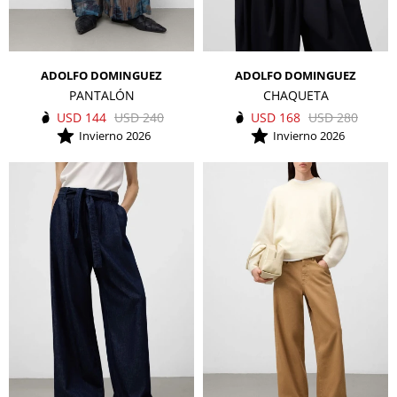
ADOLFO DOMINGUEZ
ADOLFO DOMINGUEZ
PANTALÓN
CHAQUETA
USD
144
USD
240
USD
168
USD
280
Invierno 2026
Invierno 2026