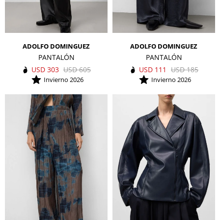
ADOLFO DOMINGUEZ
ADOLFO DOMINGUEZ
PANTALÓN
PANTALÓN
USD
303
USD
605
USD
111
USD
185
Invierno 2026
Invierno 2026