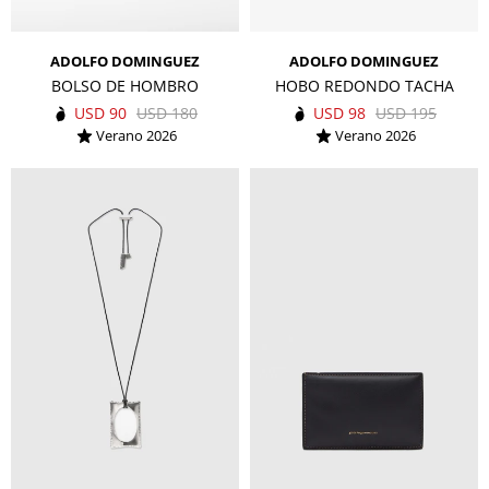
ADOLFO DOMINGUEZ
ADOLFO DOMINGUEZ
BOLSO DE HOMBRO
HOBO REDONDO TACHA
USD
90
USD
180
USD
98
USD
195
Verano 2026
Verano 2026