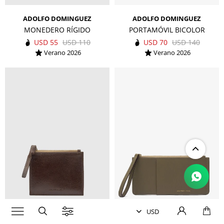
ADOLFO DOMINGUEZ
ADOLFO DOMINGUEZ
MONEDERO RÍGIDO
PORTAMÓVIL BICOLOR
USD
55
USD
110
USD
70
USD
140
Verano 2026
Verano 2026
