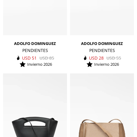
ADOLFO DOMINGUEZ
ADOLFO DOMINGUEZ
PENDIENTES
PENDIENTES
USD
51
USD
85
USD
28
USD
55
Invierno 2026
Invierno 2026