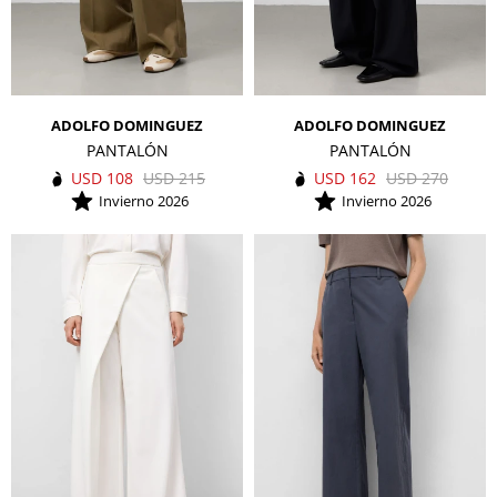
ADOLFO DOMINGUEZ
ADOLFO DOMINGUEZ
PANTALÓN
PANTALÓN
USD
108
USD
215
USD
162
USD
270
Invierno 2026
Invierno 2026