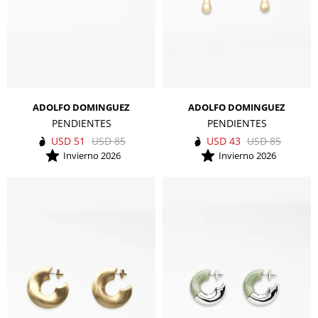
ADOLFO DOMINGUEZ
ADOLFO DOMINGUEZ
PENDIENTES
PENDIENTES
USD
51
USD
85
USD
43
USD
85
Invierno 2026
Invierno 2026