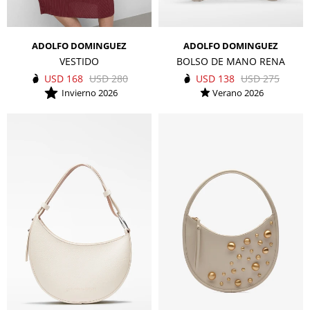
ADOLFO DOMINGUEZ
ADOLFO DOMINGUEZ
VESTIDO
BOLSO DE MANO RENA
USD
168
USD
280
USD
138
USD
275
Invierno 2026
Verano 2026