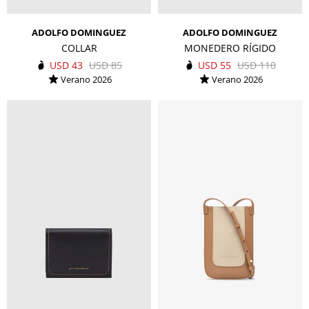
ADOLFO DOMINGUEZ
ADOLFO DOMINGUEZ
COLLAR
MONEDERO RÍGIDO
USD
43
USD
85
USD
55
USD
110
Verano 2026
Verano 2026