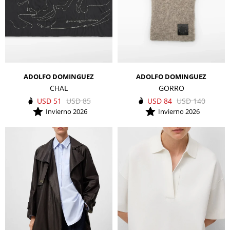
ADOLFO DOMINGUEZ
ADOLFO DOMINGUEZ
CHAL
GORRO
USD
51
USD
85
USD
84
USD
140
Invierno 2026
Invierno 2026