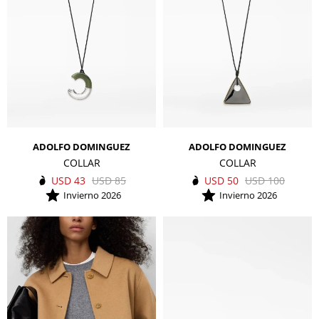
ADOLFO DOMINGUEZ
ADOLFO DOMINGUEZ
COLLAR
COLLAR
USD
43
USD
85
USD
50
USD
100
Invierno 2026
Invierno 2026