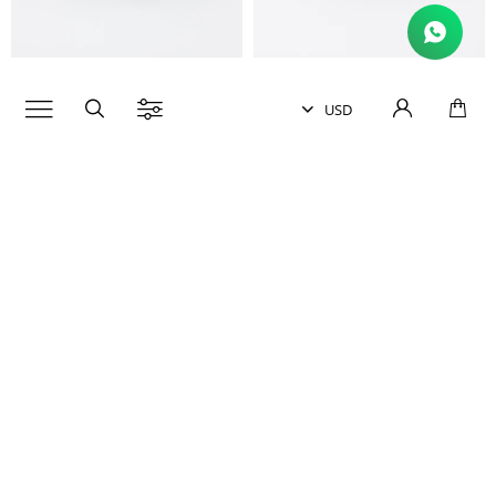
BIMBA Y LOLA
BIMBA Y LOLA

BILLETERA
TARJETERO
USD
95
USD
190
USD
42
USD
70
Invierno 2026
Invierno 2026