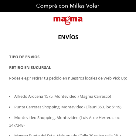
ENVÍOS
TIPO DE ENVIOS
RETIRO EN SUCURSAL
Podes elegir retirar tu pedido en nuestros locales de Web Pick Up:
▪ Alfredo Arocena 1575, Montevideo. (Magma Carrasco)
▪ Punta Carretas Shopping, Montevideo (Ellauri 350, loc 5119)
▪ Montevideo Shopping, Montevideo (Luis A. de Herrera, loc
347/348)
▪ Magma Punta del Este, Maldonado (Calle 20 entre calle 28 y