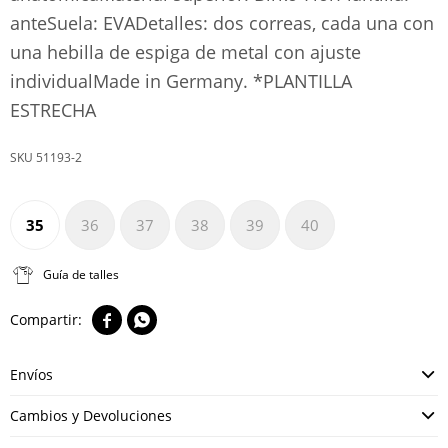
anteSuela: EVADetalles: dos correas, cada una con
una hebilla de espiga de metal con ajuste
individualMade in Germany. *PLANTILLA
ESTRECHA
51193-2
35
36
37
38
39
40
Guía de talles


Envíos
Cambios y Devoluciones