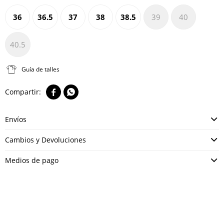
36
36.5
37
38
38.5
39
40
40.5
Guía de talles


Envíos
Cambios y Devoluciones
Medios de pago