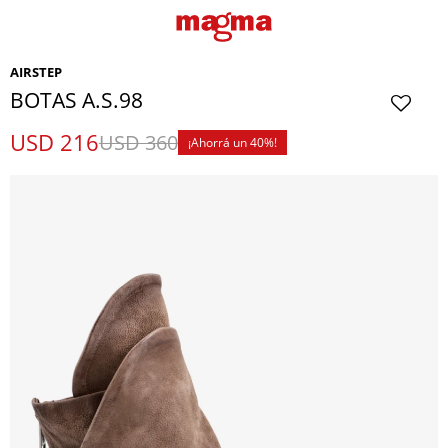
AIRSTEP
BOTAS A.S.98
USD
216
USD
360
40