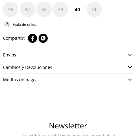
36
37
38
39
40
41
Guía de talles


Envíos
Cambios y Devoluciones
Medios de pago
Newsletter
¡Suscribite y recibí todas nuestras novedades!