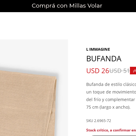
L IMMAGINE
BUFANDA
USD
26
USD
51
Bufanda de estilo clásico
un toque de movimiento y
del frío y complementar
75 cm (largo x ancho).
2.6965-72
Stock crítico, a confirmar e