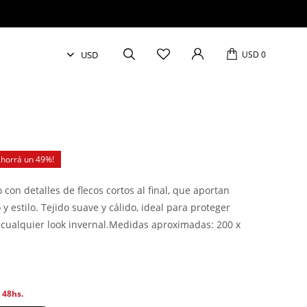
USD
0
49
 con detalles de flecos cortos al final, que aportan
 estilo. Tejido suave y cálido, ideal para proteger
 cualquier look invernal.Medidas aproximadas: 200 x
n 48hs.