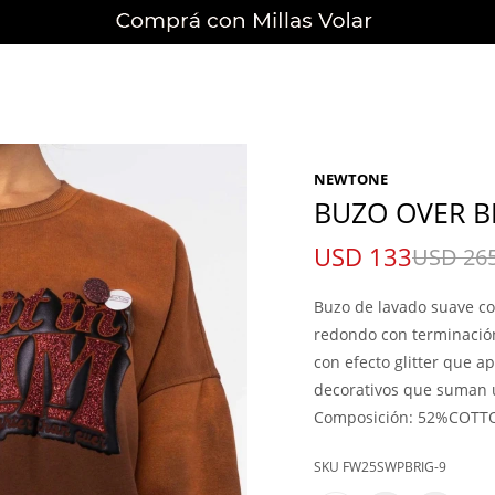
NEWTONE
BUZO OVER B
USD
133
USD
26
Buzo de lavado suave co
redondo con terminació
con efecto glitter que ap
decorativos que suman un
Composición: 52%COTT
FW25SWPBRIG-9