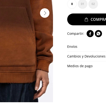
0
01
02


Envíos
Cambios y Devoluciones
Medios de pago