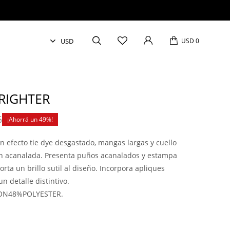
USD
0
RIGHTER
5
49
n efecto tie dye desgastado, mangas largas y cuello
n acanalada. Presenta puños acanalados y estampa
orta un brillo sutil al diseño. Incorpora apliques
 detalle distintivo.
ON48%POLYESTER.