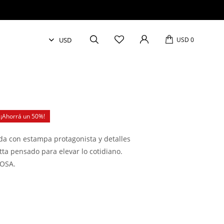
USD
0
50
ada con estampa protagonista y detalles
atta pensado para elevar lo cotidiano.
COSA.