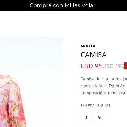
ARATTA
CAMISA
USD
95
USD
190
Camisa de silueta relaj
contrastantes. Estilo Ar
Composición: 100% VIS
ED24J312-104
S
M