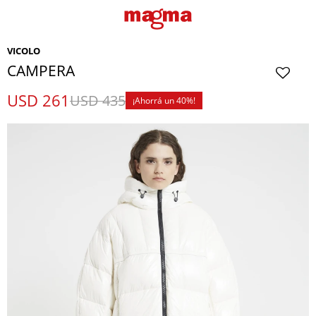
VICOLO
CAMPERA
USD
261
USD
435
40