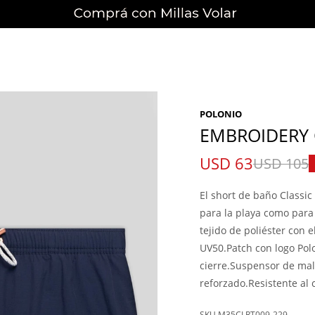
POLONIO
EMBROIDERY 
USD
63
USD
105
El short de baño Classic
para la playa como para
tejido de poliéster con
UV50.Patch con logo Polo
cierre.Suspensor de mal
reforzado.Resistente al c
M35CLRT009-229