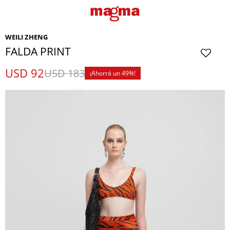
WEILI ZHENG
FALDA PRINT
USD
92
USD
183
49