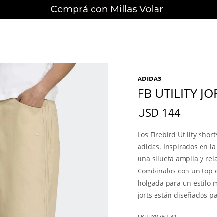
ADIDAS
FB UTILITY JO
USD
144
Los Firebird Utility sho
adidas. Inspirados en la
una silueta amplia y re
Combinalos con un top c
holgada para un estilo m
jorts están diseñados p
JX8762-41