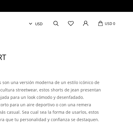
USD
0
RT
rts son una versión moderna de un estilo icónico de
 cultura streetwear, estos shorts de jean presentan
lajada para un look cómodo y desenfadado.
orto para un aire deportivo o con una remera
ás casual. Sea cual sea la forma de usarlos, estos
ara que tu personalidad y confianza se destaquen.