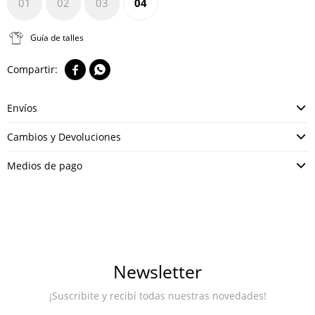
01
02
03
04
Guía de talles


Envíos
Cambios y Devoluciones
Medios de pago
Newsletter
¡Suscribite y recibí todas nuestras novedades!