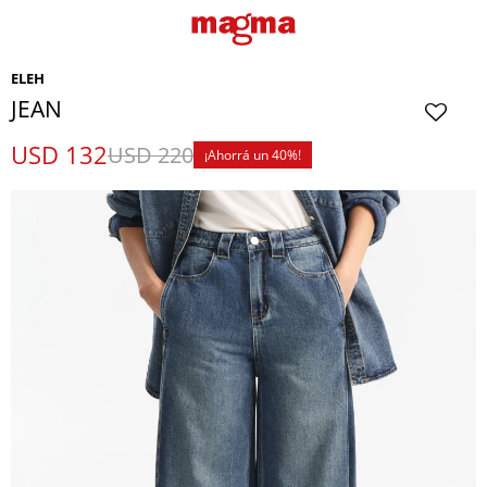
ELEH
JEAN
USD
132
USD
220
40