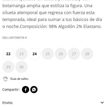
botamanga amplia que estiliza la figura. Una
silueta atemporal que regresa con fuerza esta
temporada, ideal para sumar a tus básicos de día
o noche.Composición: 98% Algodón 2% Elastano.
L4919401%-4
22
23
24
25
26
27
28
29
30
Guía de talles


Envíos