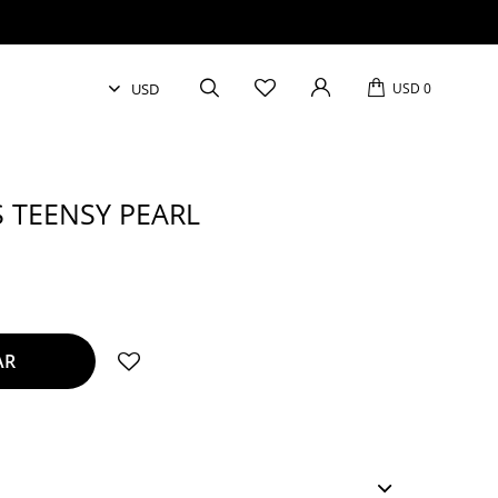
USD
0
S TEENSY PEARL