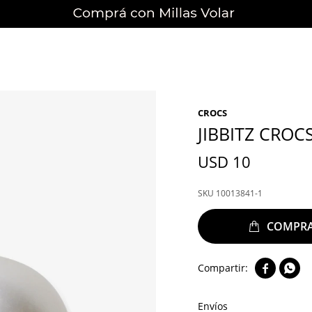
CROCS
JIBBITZ CROC
USD
10
10013841-1


Envíos