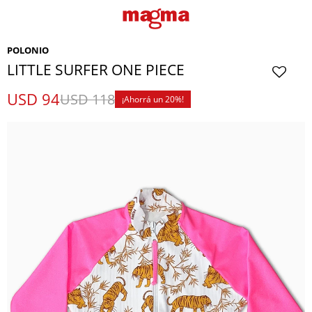
POLONIO
LITTLE SURFER ONE PIECE
USD
94
USD
118
20