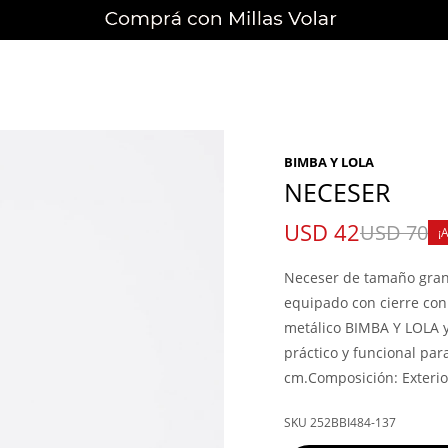
BIMBA Y LOLA
NECESER
USD
42
USD
70
Neceser de tamaño grand
equipado con cierre con 
metálico BIMBA Y LOLA y 
práctico y funcional par
cm.Composición: Exterior
252BBI484-137