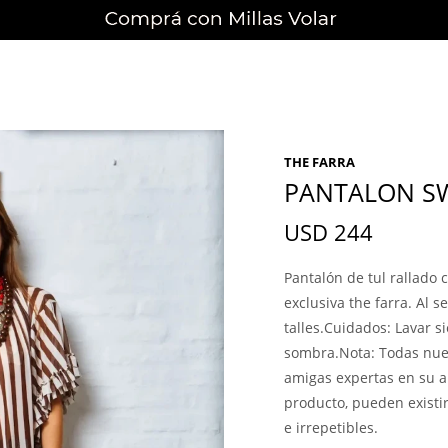
THE FARRA
PANTALON S
USD
244
Pantalón de tul rallado 
exclusiva the farra. Al 
talles.Cuidados: Lavar s
sombra.Nota: Todas nue
amigas expertas en su ar
producto, pueden existir
e irrepetibles.