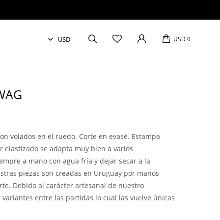
USD
0
WAG
con volados en el ruedo. Corte en evasé. Estampa
ser elastizado se adapta muy bien a varios
iempre a mano con agua fría y dejar secar a la
stras piezas son creadas en Uruguay por manos
te. Debido al carácter artesanal de nuestro
 variantes entre las partidas lo cual las vuelve únicas