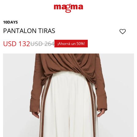
10DAYS
PANTALON TIRAS
USD
132
USD
264
50