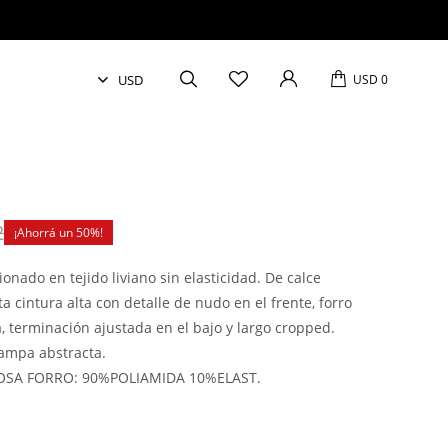
USD
0
2
50
onado en tejido liviano sin elasticidad. De calce
a cintura alta con detalle de nudo en el frente, forro
a, terminación ajustada en el bajo y largo cropped.
tampa abstracta.
COSA FORRO: 90%POLIAMIDA 10%ELAST.