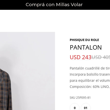
PHISIQUE DU ROLE
PANTALON
USD
243
USD
40
Pantalón cuadrillé de tir
Incorpora bolsillo trase
para equilibrar el volum
Composición: 60% LINO,
25P095-81
0
01