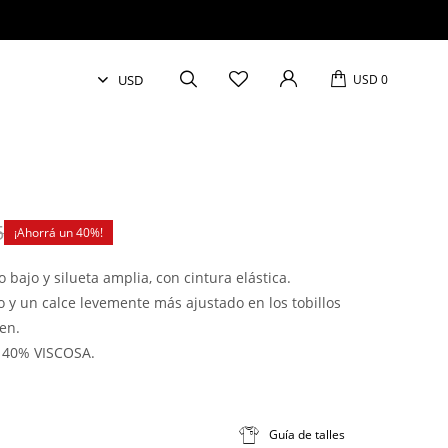
USD
0
5
40
o bajo y silueta amplia, con cintura elástica.
ro y un calce levemente más ajustado en los tobillos
en.
 40% VISCOSA.
Guía de talles