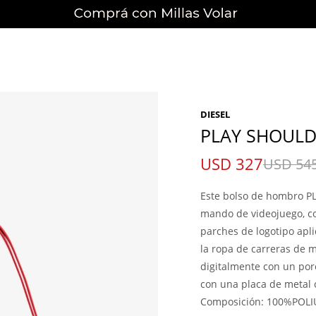
DIESEL
PLAY SHOUL
USD
327
USD
54
Este bolso de hombro PLA
mando de videojuego, con
parches de logotipo apli
la ropa de carreras de m
digitalmente con un por
con una placa de metal c
Composición: 100%POL