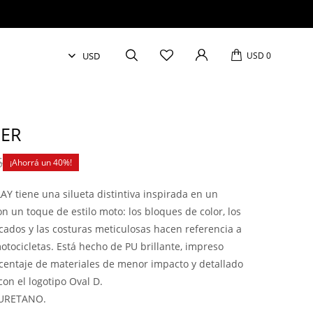
USD
0
DER
5
40
Y tiene una silueta distintiva inspirada en un
 un toque de estilo moto: los bloques de color, los
cados y las costuras meticulosas hacen referencia a
otocicletas. Está hecho de PU brillante, impreso
centaje de materiales de menor impacto y detallado
on el logotipo Oval D.
IURETANO.