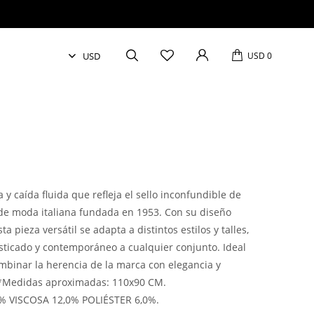
USD
0
 y caída fluida que refleja el sello inconfundible de
a de moda italiana fundada en 1953. Con su diseño
ta pieza versátil se adapta a distintos estilos y talles,
sticado y contemporáneo a cualquier conjunto. Ideal
binar la herencia de la marca con elegancia y
. *Medidas aproximadas: 110x90 CM.
% VISCOSA 12,0% POLIÉSTER 6,0%.