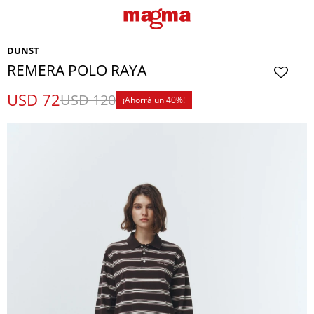
DUNST
REMERA POLO RAYA
USD
72
USD
120
40