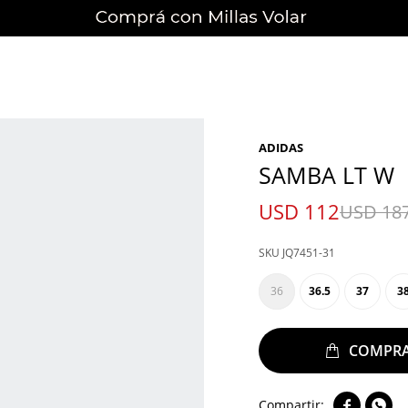
ADIDAS
SAMBA LT W
USD
112
USD
18
JQ7451-31
36
36.5
37
3

