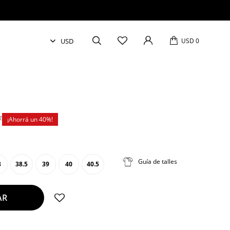
USD
0
7
40
Guía de talles
8
38.5
39
40
40.5