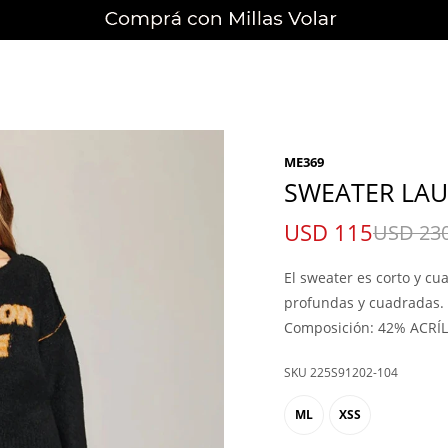
ME369
SWEATER LAU
USD
115
USD
23
El sweater es corto y c
profundas y cuadradas.
Composición: 42% ACRÍL
225S91202-104
ML
XSS