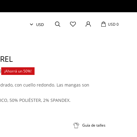
USD
0
REL
0
50
uadrado, con cuello redondo. Las mangas son
ICO, 50% POLIÉSTER, 2% SPANDEX.
Guía de talles