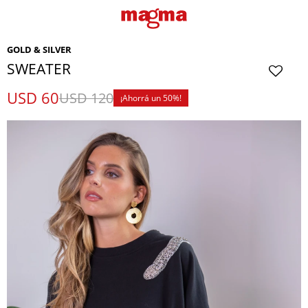
GOLD & SILVER
SWEATER
USD
60
USD
120
50