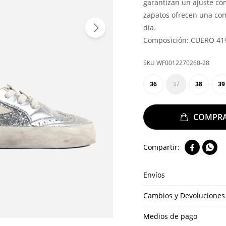
garantizan un ajuste có
zapatos ofrecen una com
día.
Composición: CUERO 41%
WF0012270260-28
36
37
38
39


Envíos
Cambios y Devoluciones
Medios de pago