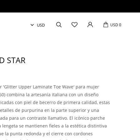
USD
0
D STAR
r 'Glitter Upper Laminate Toe Wave' para mujer
) combina la artesanía italiana con un diseño
bricadas con piel de becerro de primera calidad, estas
etalles de purpurina en la parte superior y una
da para un contraste llamativo. El icónico parche
la lengeta se mantienen fieles a la estética distintiva
ue la punta redonda y el cierre con cordones