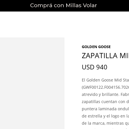
GOLDEN GOOSE
ZAPATILLA MI
USD
940
El Golden Goose Mid Sta
(GWF00122.F004156.70260
atrevido y brillante. Fa
zapatillas cuentan con d
puntera laminada ondula
de estrella y el logo en 
de la marca, mientras q