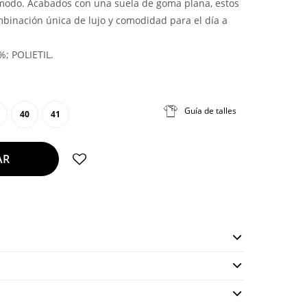
modo. Acabados con una suela de goma plana, estos
binación única de lujo y comodidad para el día a
; POLIETIL.
Guía de talles
40
41