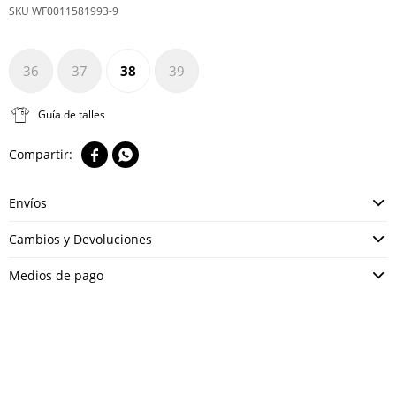
WF0011581993-9
36
37
38
39
Guía de talles


Envíos
Cambios y Devoluciones
Medios de pago