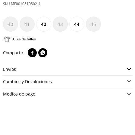
MF0010510502-1
40
41
42
43
44
45
Guía de talles


Envíos
Cambios y Devoluciones
Medios de pago