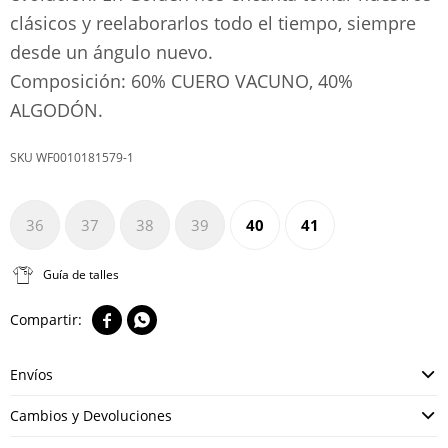
clásicos y reelaborarlos todo el tiempo, siempre
desde un ángulo nuevo.
Composición: 60% CUERO VACUNO, 40%
ALGODÓN.
WF0010181579-1
36
37
38
39
40
41
Guía de talles


Envíos
Cambios y Devoluciones