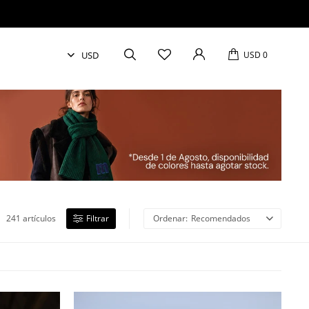
USD
0
241 artículos
Recomendados