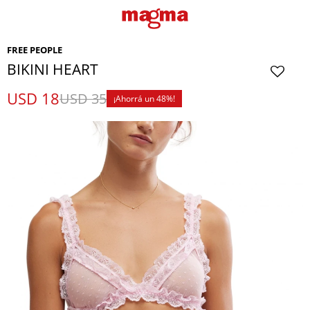
FREE PEOPLE
BIKINI HEART
USD
18
USD
35
48