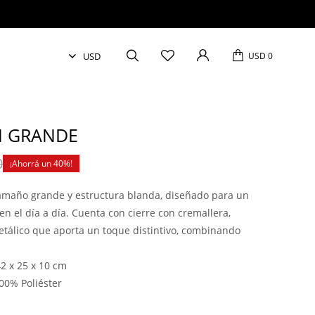
USD
0
 GRANDE
0
40
tamaño grande y estructura blanda, diseñado para un
n el día a día. Cuenta con cierre con cremallera,
 metálico que aporta un toque distintivo, combinando
2 x 25 x 10 cm
00% Poliéster