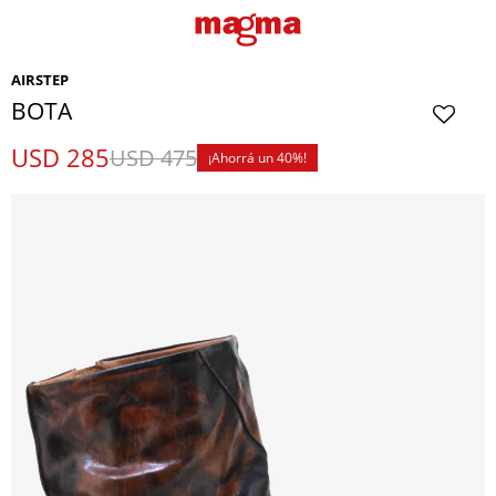
AIRSTEP
BOTA
USD
285
USD
475
40