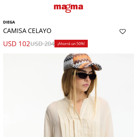
DIEGA
CAMISA CELAYO
USD
102
USD
204
50