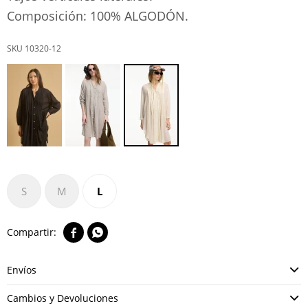
Composición: 100% ALGODÓN.
10320-12
S
M
L


Envíos
Cambios y Devoluciones