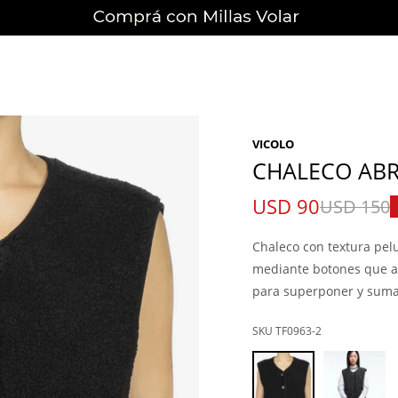
VICOLO
CHALECO AB
USD
90
USD
150
Chaleco con textura pelu
mediante botones que ap
para superponer y suma
TF0963-2