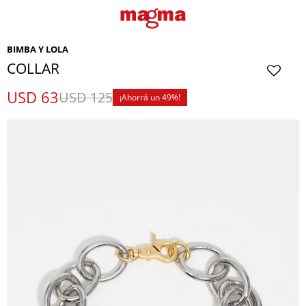
BIMBA Y LOLA
COLLAR
USD
63
USD
125
49