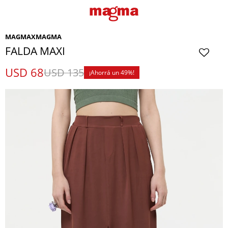
MAGMAXMAGMA
FALDA MAXI
USD
68
USD
135
49