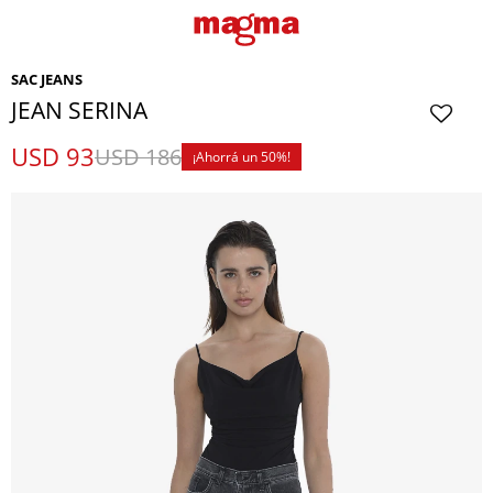
SAC JEANS
JEAN SERINA
USD
93
USD
186
50