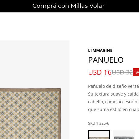
L IMMAGINE
PANUELO
USD
16
USD
32
Pañuelo de diseño versát
Su textura suave y caída 
cabello, como accesorio
que suma estilo en cual
1.325-6