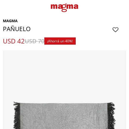
MAGMA
PAÑUELO
USD
42
USD
70
40