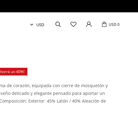
USD
0
40
rma de corazón, equipada con cierre de mosquetón y
iseño delicado y elegante pensado para aportar un
k.Composición: Exterior: 45% Latón / 40% Aleación de