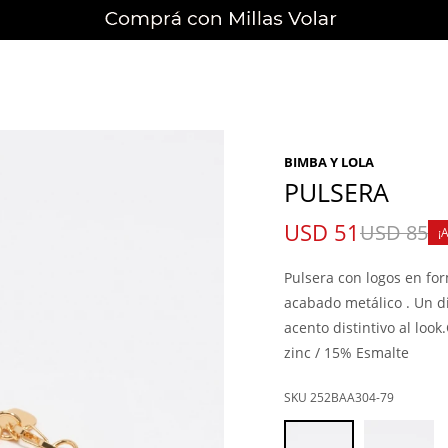
BIMBA Y LOLA
PULSERA
USD
51
USD
85
Pulsera con logos en fo
acabado metálico . Un d
acento distintivo al loo
zinc / 15% Esmalte
252BAA304-79