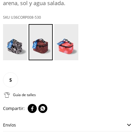
arena, sol y agua salada.
U36CORP008-530
S
Guía de talles


Envíos