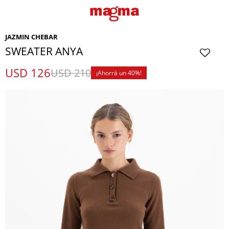
JAZMIN CHEBAR
SWEATER ANYA
USD
126
USD
210
40