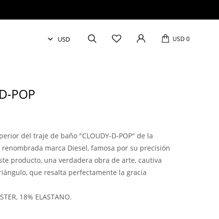
USD
0
D-POP
perior del traje de baño "CLOUDY-D-POP" de la
la renombrada marca Diesel, famosa por su precisión
Este producto, una verdadera obra de arte, cautiva
triángulo, que resalta perfectamente la gracia
ÉSTER, 18% ELASTANO.