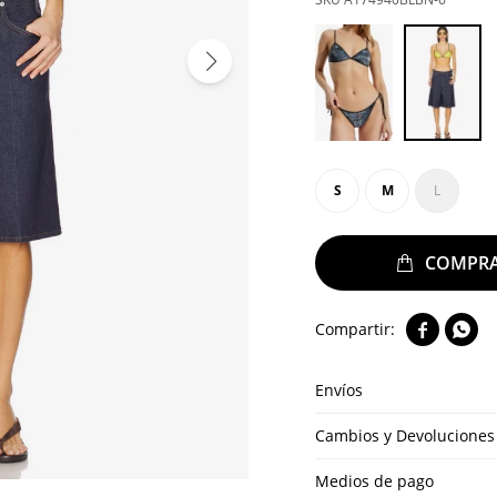
S
M
L


Envíos
Cambios y Devoluciones
Medios de pago