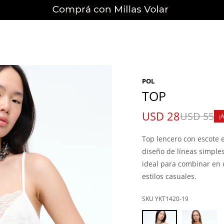
POL
TOP
USD
28
USD
55
Top lencero con escote 
diseño de líneas simples 
ideal para combinar en 
estilos casuales.
YKT1420-19