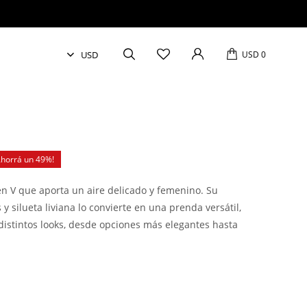
USD
0
49
en V que aporta un aire delicado y femenino. Su
y silueta liviana lo convierte en una prenda versátil,
distintos looks, desde opciones más elegantes hasta