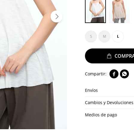
S
M
L


Envíos
Cambios y Devoluciones
Medios de pago